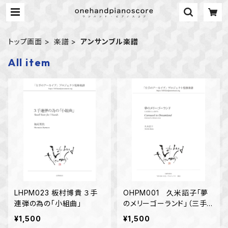
トップ画面
楽譜
アンサンブル楽譜
All item
LHPM023 板村博貴 ３手
OHPM001 久米詔子「夢
連弾の為の「小組曲」
のメリーゴーランド」（三手
連弾）
¥1,500
¥1,500