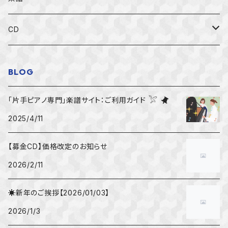
すべての楽譜
CD
初級者用
すべてのCD
BLOG
中級者用
左手のアーカイブ募金CD
「片手ピアノ専門」楽譜サイト：ご利用ガイド 𓅯
2025/4/11
上級者用
左手のピアノ国際コンクールCD
【募金CD】価格改定のお知らせ
右手独奏
一般CD
2026/2/11
アンサンブル楽譜
☀新年のご挨拶【2026/01/03】
2026/1/3
「寄りそいの音」プロジェクト