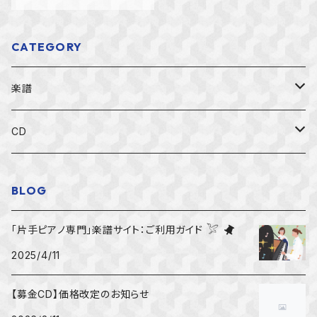
CATEGORY
楽譜
すべての楽譜
CD
初級者用
すべてのCD
BLOG
中級者用
左手のアーカイブ募金CD
「片手ピアノ専門」楽譜サイト：ご利用ガイド 𓅯
2025/4/11
上級者用
左手のピアノ国際コンクールCD
【募金CD】価格改定のお知らせ
右手独奏
一般CD