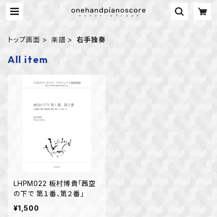
トップ画面
楽譜
右手独奏
All item
LHPM022 板村博貴「茜空
の下で 第１番、第２番」
¥1,500