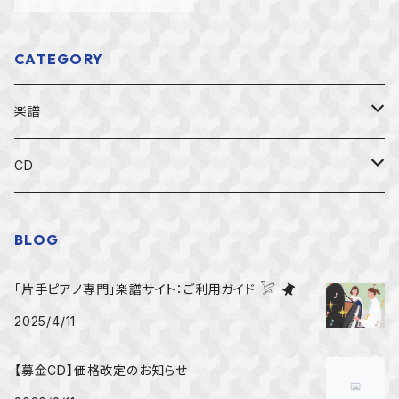
CATEGORY
楽譜
すべての楽譜
CD
初級者用
すべてのCD
BLOG
中級者用
左手のアーカイブ募金CD
「片手ピアノ専門」楽譜サイト：ご利用ガイド 𓅯
2025/4/11
上級者用
左手のピアノ国際コンクールCD
【募金CD】価格改定のお知らせ
右手独奏
一般CD