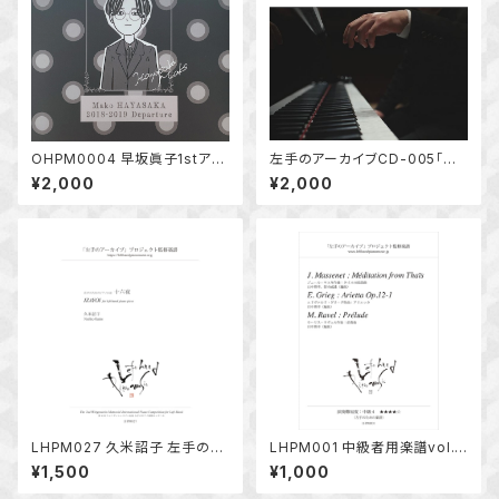
OHPM0004 早坂眞子1stアル
左手のアーカイブCD-005「シ
バム『Departure』
ュールホフ・カルクブレンナー・
¥2,000
¥2,000
ブリッジ」
LHPM027 久米詔子 左手のた
LHPM001 中級者用楽譜vol.1
めのピアノ小品「十六夜」
左手のための編曲「タイスの瞑
¥1,500
¥1,000
想、アリエッタ、前奏曲」