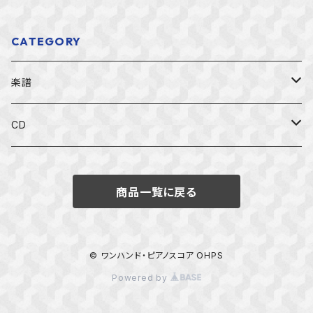
CATEGORY
楽譜
すべての楽譜
CD
初級者用
すべてのCD
商品一覧に戻る
中級者用
左手のアーカイブ募金CD
上級者用
左手のピアノ国際コンクールCD
© ワンハンド・ピアノスコア OHPS
Powered by
右手独奏
一般CD