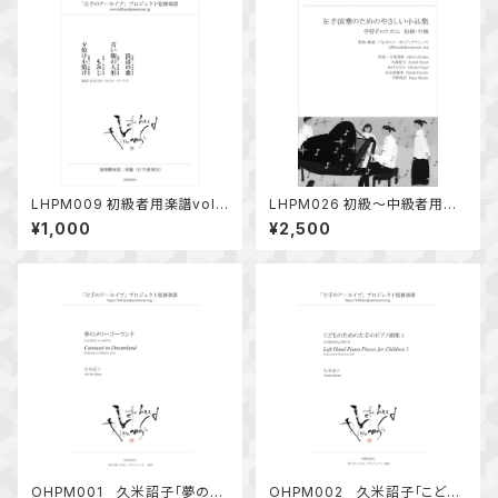
LHPM009 初級者用楽譜vol.
LHPM026 初級～中級者用楽
4 片手のための編曲「浜辺の
譜 『左手演奏のためのやさしい
¥1,000
¥2,500
歌、青い眼の人形」他
小品集』
OHPM001 久米詔子「夢のメ
OHPM002 久米詔子「こども