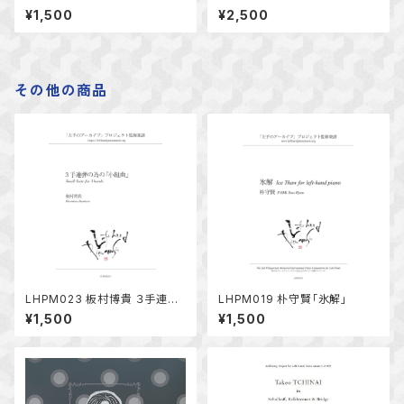
リーゴーランド」（三手連弾）
のための左手のピアノ曲集１」
¥1,500
¥2,500
その他の商品
LHPM023 板村博貴 ３手連弾
LHPM019 朴守賢「氷解」
の為の「小組曲」
¥1,500
¥1,500