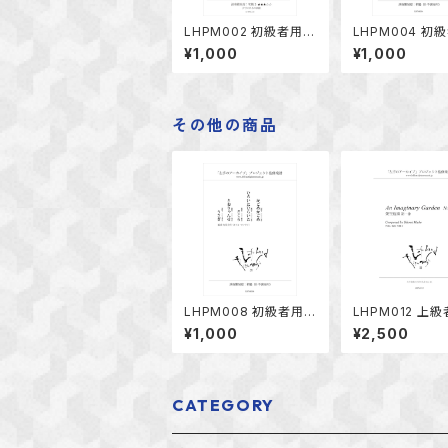
LHPM002 初級者用楽
LHPM004 初
譜vol.1 片手のための
譜vol.2 片手
¥1,000
¥1,000
編曲「かたつむり、虫の
編曲「しゃぼんだ
声」他
つの子」他
その他の商品
LHPM008 初級者用楽
LHPM012 上級
譜 vol.3片手のための
演奏のための名曲v
¥1,000
¥2,500
編曲「かごめかごめ、ひ
4-1.2.3塩見允
らいたひらいた」他
空庭園第一、二、
CATEGORY