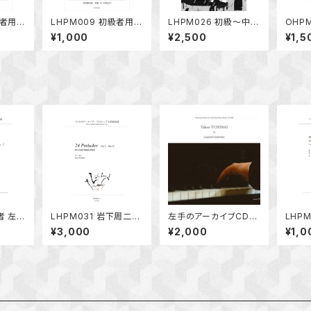
級者用楽
LHPM009 初級者用楽
LHPM026 初級～中級
OHP
のための
譜vol.4 片手のための
者用楽譜 『左手演奏の
「夢の
¥1,000
¥2,500
¥1,5
ま、七
編曲「浜辺の歌、青い眼
ためのやさしい小品集』
（三手
の人形」他
者 左手
LHPM031 岩下周二「2
左手のアーカイブCD-
LHPM
ol.
4の前奏曲」
006「ワルツポエム第1
手演奏
¥3,000
¥2,000
¥1,0
枝子「架
番～第6番、エレジー：
l.3
三番」
ゴドフスキー」
の夜」
第6番