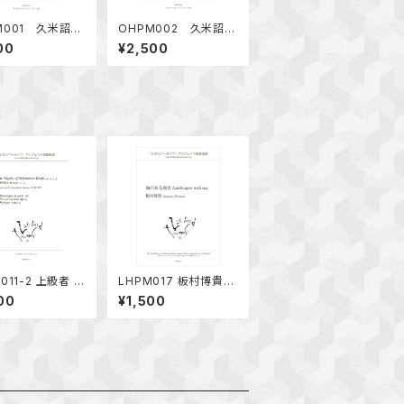
M001 久米詔子
OHPM002 久米詔子
メリーゴーランド」
「こどものための左手の
00
¥2,500
連弾）
ピアノ曲集１」
011-2 上級者 左
LHPM017 板村博貴
のための名曲vo
「海のある風景」
00
¥1,500
-2 川上統「宮沢賢治
第二巻（第4番～
）