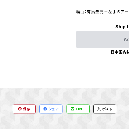
編曲：有馬圭亮＋左手のアー
Ship 
Ad
日本国内
保存
シェア
LINE
ポスト