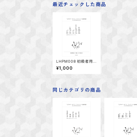
最近チェックした商品
LHPM008 初級者用楽
譜 vol.3片手のための
¥1,000
編曲「かごめかごめ、ひ
らいたひらいた」他
同じカテゴリの商品